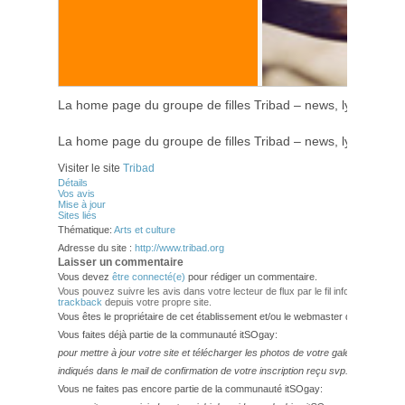
La home page du groupe de filles Tribad – news, lyrics, clips
La home page du groupe de filles Tribad – news, lyrics, clips
Visiter le site
Tribad
Détails
Vos avis
Mise à jour
Sites liés
Thématique:
Arts et culture
Adresse du site :
http://www.tribad.org
Laisser un commentaire
Vous devez
être connecté(e)
pour rédiger un commentaire.
Vous pouvez suivre les avis dans votre lecteur de flux par le fil info
RSS 2.0
. V
trackback
depuis votre propre site.
Vous êtes le propriétaire de cet établissement et/ou le webmaster de ce site?
Vous faites déjà partie de la communauté itSOgay:
pour mettre à jour votre site et télécharger les photos de votre galerie,
veuillez
indiqués dans le mail de confirmation de votre inscription reçu svp.
Vous ne faites pas encore partie de la communauté itSOgay: