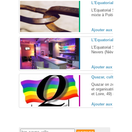
L'Equatorial, sauna ga
L'Equatorial Sauna, vot
mixte à Poitiers (Vienne,
Ajouter aux favoris (
L’Equatorial, sauna ga
L'Equatorial Sauna, votr
Nevers (Nièvre, 58) ... [
Ajouter aux favoris (
Quazar, cultures et l
Quazar on ze ouaibe - Le
et organisatrice de la 
et Loire, 49) et qui gère 
Ajouter aux favoris (