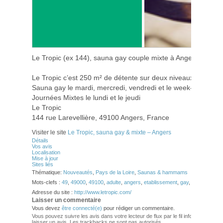
Le Tropic (ex 144), sauna gay couple mixte à Angers (Maine 
Le Tropic c’est 250 m² de détente sur deux niveaux
Sauna gay le mardi, mercredi, vendredi et le week-end
Journées Mixtes le lundi et le jeudi
Le Tropic
144 rue Larevellière, 49100 Angers, France
Visiter le site
Le Tropic, sauna gay & mixte – Angers
Détails
Vos avis
Localisation
Mise à jour
Sites liés
Thématique:
Nouveautés
,
Pays de la Loire
,
Saunas & hammams
Mots-clefs :
49
,
49000
,
49100
,
adulte
,
angers
,
etablissement
,
gay
,
maine-et-loir
Adresse du site :
http://www.letropic.com/
Laisser un commentaire
Vous devez
être connecté(e)
pour rédiger un commentaire.
Vous pouvez suivre les avis dans votre lecteur de flux par le fil info
RSS 2.0
. Vo
laisser un avis. Les trackbacks ne sont pas autorisés.