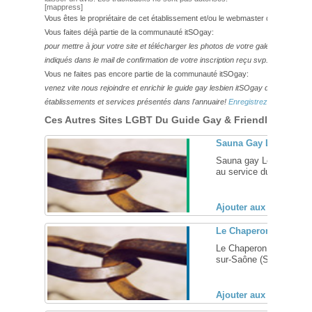
[mappress]
Vous êtes le propriétaire de cet établissement et/ou le webmaster de ce site?
Vous faites déjà partie de la communauté itSOgay:
pour mettre à jour votre site et télécharger les photos de votre galerie,
veuillez
indiqués dans le mail de confirmation de votre inscription reçu svp.
Vous ne faites pas encore partie de la communauté itSOgay:
venez vite nous rejoindre et enrichir le guide gay lesbien itSOgay de vos bonn
établissements et services présentés dans l'annuaire!
Enregistrez-vous ici!
Ces Autres Sites LGBT Du Guide Gay & Friendly Pourraie
Sauna Gay Le Maine –
Sauna gay Le Maine à An
au service du mâle ... [
Ajouter aux favoris (
Le Chaperon Rouge, s
Le Chaperon Rouge, sau
sur-Saône (Saône-et-Loir
Ajouter aux favoris (