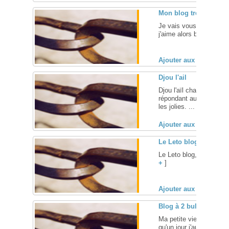
Mon blog tres gay
Je vais vous parler de 
j'aime alors bonne lectur
Ajouter aux favoris (
Djou l'ail
Djou l'aïl chante de tem
répondant au doux nom d
les jolies. ... [
+
]
Ajouter aux favoris (
Le Leto blog
Le Leto blog, la suite e
+
]
Ajouter aux favoris (
Blog à 2 bulles
Ma petite vie "ordinaire"
qu'un jour j'aurai le coura