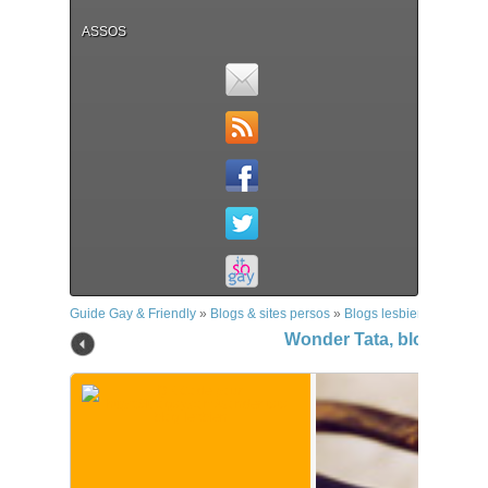
ASSOS
Guide Gay & Friendly
»
Blogs & sites persos
»
Blogs lesbiens
»
Wonder
Wonder Tata, blog lesbi