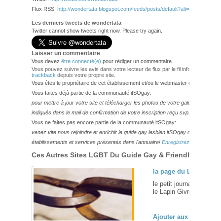
Flux RSS:
http://wondertata.blogspot.com/feeds/posts/default?alt=rss
Les derniers tweets de wondertata
Twitter cannot show tweets right now. Please try again.
Laisser un commentaire
Vous devez
être connecté(e)
pour rédiger un commentaire.
Vous pouvez suivre les avis dans votre lecteur de flux par le fil info
RSS 2.0
. V
trackback
depuis votre propre site.
Vous êtes le propriétaire de cet établissement et/ou le webmaster de ce site?
Vous faites déjà partie de la communauté itSOgay:
pour mettre à jour votre site et télécharger les photos de votre galerie,
veuillez
indiqués dans le mail de confirmation de votre inscription reçu svp.
Vous ne faites pas encore partie de la communauté itSOgay:
venez vite nous rejoindre et enrichir le guide gay lesbien itSOgay de vos bonn
établissements et services présentés dans l'annuaire!
Enregistrez-vous ici!
Ces Autres Sites LGBT Du Guide Gay & Friendly Pourraie
la page du Lapin
le petit journal de Vin
le Lapin Givré... ... [
+
]
Ajouter aux favoris (