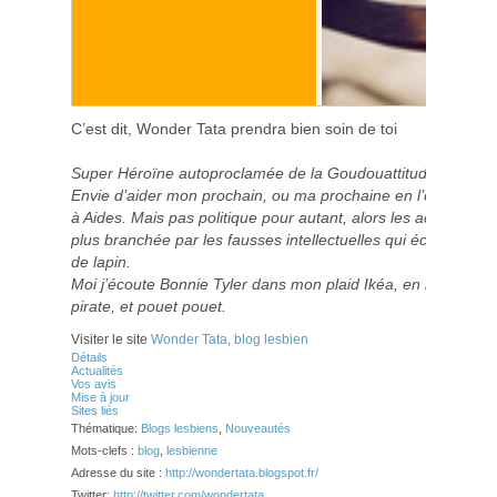
C’est dit, Wonder Tata prendra bien soin de toi
Super Héroïne autoproclamée de la Goudouattitude !
Envie d’aider mon prochain, ou ma prochaine en l’occurren
à Aides. Mais pas politique pour autant, alors les actions L
plus branchée par les fausses intellectuelles qui écoutent M
de lapin.
Moi j’écoute Bonnie Tyler dans mon plaid Ikéa, en racontant 
pirate, et pouet pouet.
Visiter le site
Wonder Tata, blog lesbien
Détails
Actualités
Vos avis
Mise à jour
Sites liés
Thématique:
Blogs lesbiens
,
Nouveautés
Mots-clefs :
blog
,
lesbienne
Adresse du site :
http://wondertata.blogspot.fr/
Twitter:
http://twitter.com/wondertata