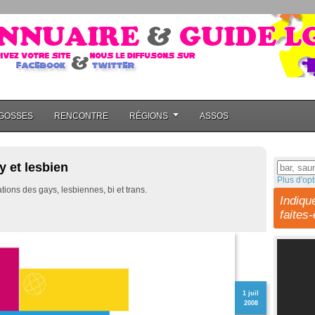
GOSSES
RENCONTRE
RÉGIONS
ASSOS
 et lesbien
Plus d'opt
ions des gays, lesbiennes, bi et trans.
Indiqu
faites
1 juil
2008