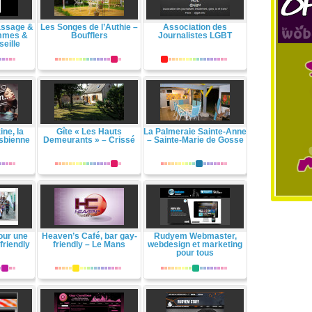
assage &
Les Songes de l’Authie –
Association des
ommes &
Boufflers
Journalistes LGBT
eille
ne, la
Gîte « Les Hauts
La Palmeraie Sainte-Anne
esbienne
Demeurants » – Crissé
– Sainte-Marie de Gosse
our une
Heaven’s Café, bar gay-
Rudyem Webmaster,
friendly
friendly – Le Mans
webdesign et marketing
pour tous