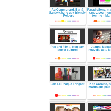
Au Communard, Bar &
ParadisSens, m
Sandwicherie gay-friendly
tantra pour h
– Poitiers
femme – Mars
Pop and Films, blog gay,
Jeanne Magazi
pop et culturel
nouvelle actu l
Loïc Le Phoque Fringant
Kap Caraïbe, p
martinique plus 