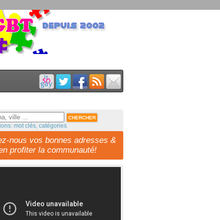
ions: mot clés, catégories
ez-nous vos bonnes adresses &
-en profiter la communauté!