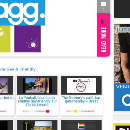
0
de Gay & Friendly
er-héros
Le Youkali, location de
The Memory’s café, bar
studios gay-friendly sur
gay-friendly – Brest
l’Ile du Levant