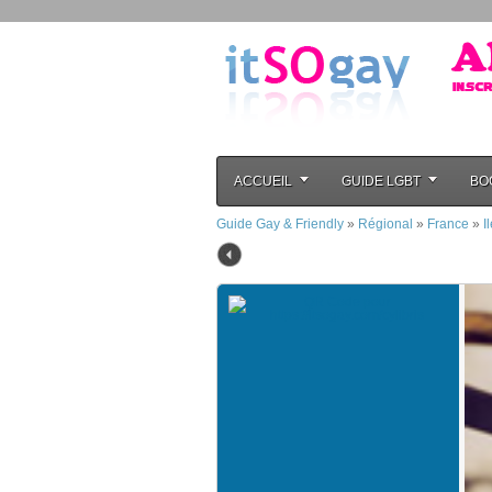
ACCUEIL
GUIDE LGBT
BO
Guide Gay & Friendly
»
Régional
»
France
»
I