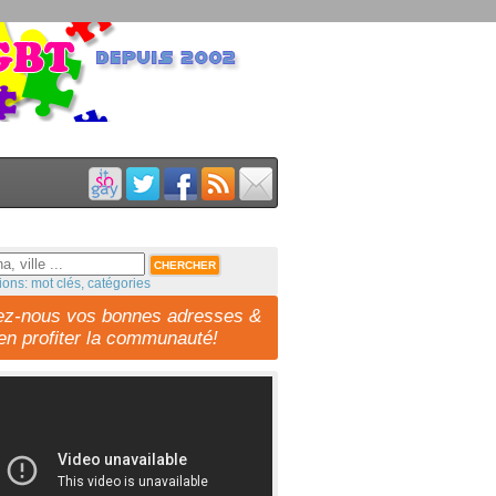
ions: mot clés, catégories
ez-nous vos bonnes adresses &
-en profiter la communauté!