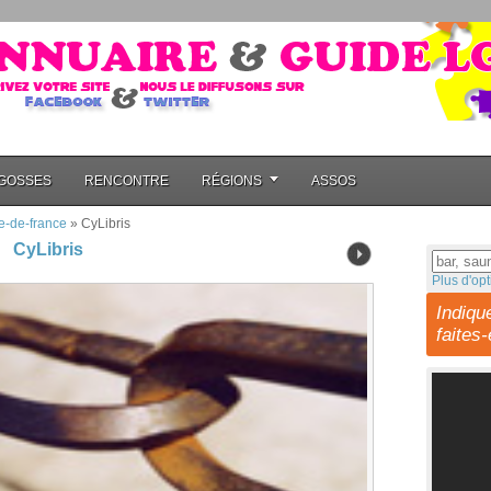
GOSSES
RENCONTRE
RÉGIONS
ASSOS
le-de-france
»
CyLibris
CyLibris
Plus d'opt
Indiqu
faites