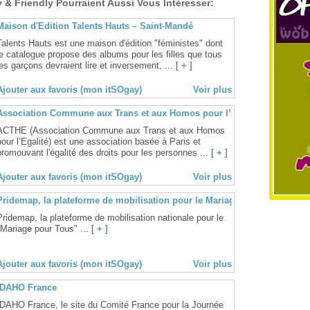
& Friendly Pourraient Aussi Vous Intéresser:
Maison d'Edition Talents Hauts – Saint-Mandé
Talents Hauts est une maison d'édition "féministes" dont
le catalogue propose des albums pour les filles que tous
les garçons devraient lire et inversement, ... [
+
]
Ajouter aux favoris (mon itSOgay)
Voir plus
Association Commune aux Trans et aux Homos pour l’Egalité – Paris
ACTHE (Association Commune aux Trans et aux Homos
pour l’Egalité) est une association basée à Paris et
promouvant l'égalité des droits pour les personnes ... [
+
]
Ajouter aux favoris (mon itSOgay)
Voir plus
Pridemap, la plateforme de mobilisation pour le Mariage pour Tous
Pridemap, la plateforme de mobilisation nationale pour le
"Mariage pour Tous" ... [
+
]
Ajouter aux favoris (mon itSOgay)
Voir plus
IDAHO France
IDAHO France, le site du Comité France pour la Journée