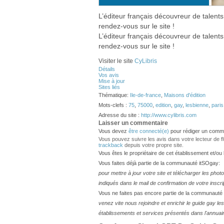
L’éditeur français découvreur de talents
rendez-vous sur le site !
L’éditeur français découvreur de talents
rendez-vous sur le site !
Visiter le site
CyLibris
Détails
Vos avis
Mise à jour
Sites liés
Thématique:
Ile-de-france
,
Maisons d'édition
Mots-clefs :
75
,
75000
,
edition
,
gay
,
lesbienne
,
paris
Adresse du site :
http://www.cylibris.com
Laisser un commentaire
Vous devez
être connecté(e)
pour rédiger un comme
Vous pouvez suivre les avis dans votre lecteur de flux
trackback
depuis votre propre site.
Vous êtes le propriétaire de cet établissement et/ou
Vous faites déjà partie de la communauté itSOgay:
pour mettre à jour votre site et télécharger les phot
indiqués dans le mail de confirmation de votre inscri
Vous ne faites pas encore partie de la communauté
venez vite nous rejoindre et enrichir le guide gay 
établissements et services présentés dans l'annuai