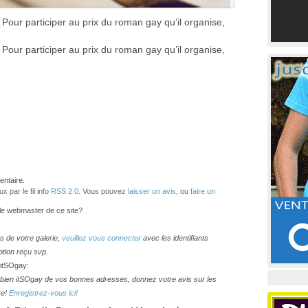
 Pour participer au prix du roman gay qu’il organise,
 Pour participer au prix du roman gay qu’il organise,
ntaire.
 par le fil info
RSS 2.0
. Vous pouvez
laisser un avis
, ou
faire un
 le webmaster de ce site?
os de votre galerie,
veuillez vous connecter
avec les identifiants
ption reçu svp.
 itSOgay:
lesbien itSOgay de vos bonnes adresses, donnez votre avis sur les
re!
Enregistrez-vous ici!