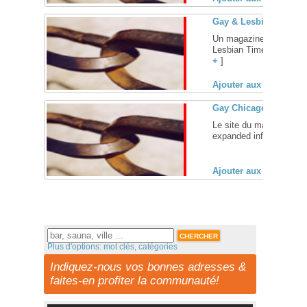
Gay & Lesbian Times
Un magazine de news de
Lesbian Times: Southern
+
]
Ajouter aux favoris (
Gay Chicago Mag
Le site du magazine G
expanded information fr
Ajouter aux favoris (
Plus d'options: mot clés, catégories
Indiquez-nous vos bonnes adresses &
faites-en profiter la communauté!