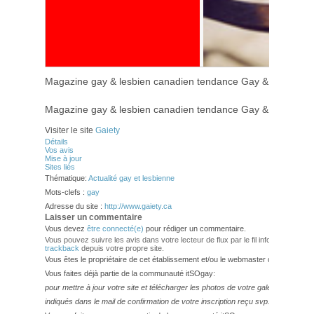
Magazine gay & lesbien canadien tendance Gay & Lesbian li
Magazine gay & lesbien canadien tendance Gay & Lesbian li
Visiter le site
Gaiety
Détails
Vos avis
Mise à jour
Sites liés
Thématique:
Actualité gay et lesbienne
Mots-clefs :
gay
Adresse du site :
http://www.gaiety.ca
Laisser un commentaire
Vous devez
être connecté(e)
pour rédiger un commentaire.
Vous pouvez suivre les avis dans votre lecteur de flux par le fil info
RSS 2.0
. V
trackback
depuis votre propre site.
Vous êtes le propriétaire de cet établissement et/ou le webmaster de ce site?
Vous faites déjà partie de la communauté itSOgay:
pour mettre à jour votre site et télécharger les photos de votre galerie,
veuillez
indiqués dans le mail de confirmation de votre inscription reçu svp.