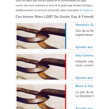
Vous ne faites pas encore partie de la communauté itSOgay:
venez vite nous rejoindre et enrichir le guide gay lesbien itSOgay de vos bonn
établissements et services présentés dans l'annuaire!
Enregistrez-vous ici!
Ces Autres Sites LGBT Du Guide Gay & Friendly Pourraie
Honolulu Gay & Lesbia
Site de la Honolulu Gay
organisateur du Festiva
Ajouter aux favoris (
Gay Community News
Ireland's only lesbian 
most commonly known, ha
Ajouter aux favoris (
Muse & Out, magazine 
Le site du bimestriel 
La Dixième Muse) des Edi
Ajouter aux favoris (