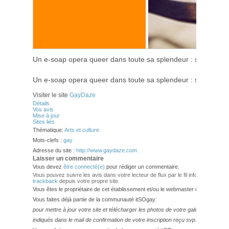
Un e-soap opera queer dans toute sa splendeur : sexe, glamo
Un e-soap opera queer dans toute sa splendeur : sexe, glamo
Visiter le site
GayDaze
Détails
Vos avis
Mise à jour
Sites liés
Thématique:
Arts et culture
Mots-clefs :
gay
Adresse du site :
http://www.gaydaze.com
Laisser un commentaire
Vous devez
être connecté(e)
pour rédiger un commentaire.
Vous pouvez suivre les avis dans votre lecteur de flux par le fil info
RSS 2.0
. V
trackback
depuis votre propre site.
Vous êtes le propriétaire de cet établissement et/ou le webmaster de ce site?
Vous faites déjà partie de la communauté itSOgay:
pour mettre à jour votre site et télécharger les photos de votre galerie,
veuillez
indiqués dans le mail de confirmation de votre inscription reçu svp.