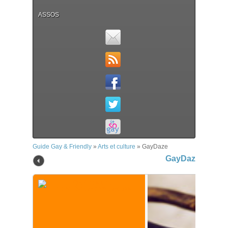
ASSOS
Guide Gay & Friendly
»
Arts et culture
»
GayDaze
GayDaze