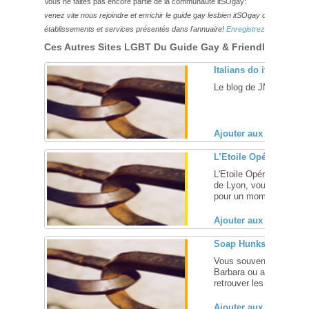
Vous ne faites pas encore partie de la communauté itSOgay:
venez vite nous rejoindre et enrichir le guide gay lesbien itSOgay de vos bonn
établissements et services présentés dans l'annuaire!
Enregistrez-vous ici!
Ces Autres Sites LGBT Du Guide Gay & Friendly Pourraie
Italians do it better
Le blog de JMV, un milit
Ajouter aux favoris (
L’Etoile Opéra, bar re
L'Etoile Opéra, votre ba
de Lyon, vous accueille 
pour un moment de déte
Ajouter aux favoris (
Soap Hunks
Vous souvenez-vous d'u
Barbara ou ailleurs? Ce
retrouver les plus belles 
Ajouter aux favoris (