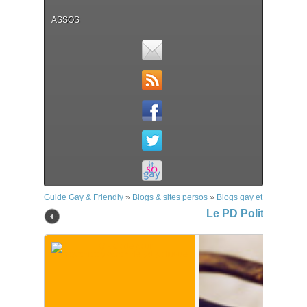
ASSOS
Guide Gay & Friendly
»
Blogs & sites persos
»
Blogs gay et bi
»
Le PD 
Le PD Politique