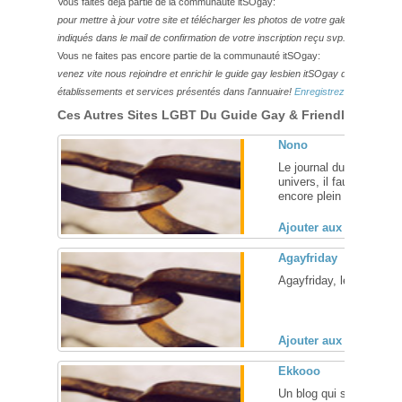
Vous faites déjà partie de la communauté itSOgay:
pour mettre à jour votre site et télécharger les photos de votre galerie,
veuillez
indiqués dans le mail de confirmation de votre inscription reçu svp.
Vous ne faites pas encore partie de la communauté itSOgay:
venez vite nous rejoindre et enrichir le guide gay lesbien itSOgay de vos bonn
établissements et services présentés dans l'annuaire!
Enregistrez-vous ici!
Ces Autres Sites LGBT Du Guide Gay & Friendly Pourraie
Nono
Le journal du petit Nono
univers, il faut toujour
encore plein de découvert
Ajouter aux favoris (
Agayfriday
Agayfriday, le blog de Fl
Ajouter aux favoris (
Ekkooo
Un blog qui suit mes p