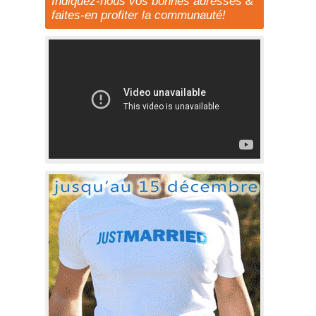
Indiquez-nous vos bonnes adresses &
faites-en profiter la communauté!