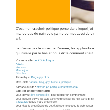
C’est mon crachoir politique perso dans lequel j’ai envie de 
mange pas de pain puis ça me permet aussi de dire que je s
arf.
Je n’aime pas le suivisme, l’armée, les applaudissements, l
qui nivelle par le bas et nous dicte comment il faut penser.
Visiter le site
Le PD Politique
Détails
Vos avis
Mise à jour
Sites liés
Thématique:
Blogs gay et bi
Mots-clefs :
adulte
,
blog
,
gay
,
humeur
,
politique
Adresse du site :
http://le-pd-politique.hautetfort.com/
Laisser un commentaire
Vous devez
être connecté(e)
pour rédiger un commentaire.
Vous pouvez suivre les avis dans votre lecteur de flux par le fil info
RSS 2.0
. V
trackback
depuis votre propre site.
Vous êtes le propriétaire de cet établissement et/ou le webmaster de ce site?