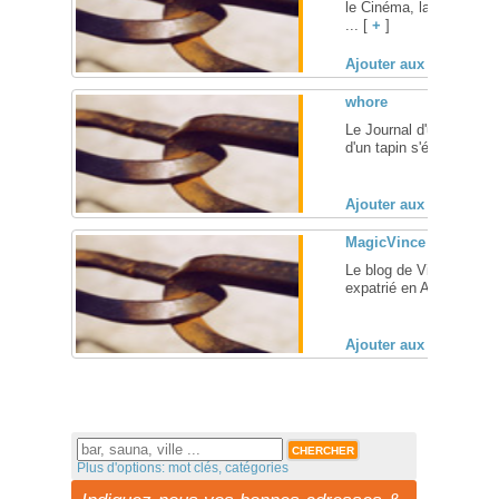
le Cinéma, la Musique e
... [
+
]
Ajouter aux favoris (
whore
Le Journal d'un prostit
d'un tapin s'étalant sur 
Ajouter aux favoris (
MagicVince
Le blog de Vince, trente
expatrié en Afrique du No
Ajouter aux favoris (
Plus d'options: mot clés, catégories