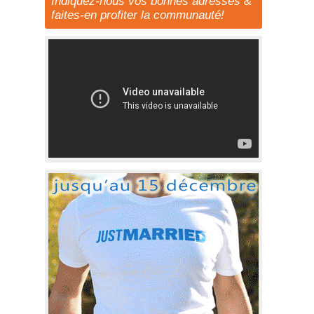
Indiquez-nous vos bonnes adresses &
faites-en profiter la communauté!