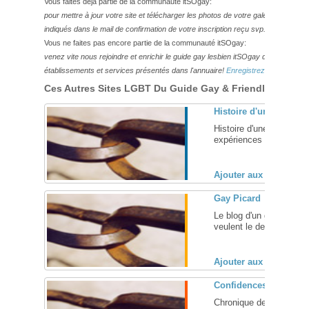
Vous faites déjà partie de la communauté itSOgay:
pour mettre à jour votre site et télécharger les photos de votre galerie,
veuillez
indiqués dans le mail de confirmation de votre inscription reçu svp.
Vous ne faites pas encore partie de la communauté itSOgay:
venez vite nous rejoindre et enrichir le guide gay lesbien itSOgay de vos bonn
établissements et services présentés dans l'annuaire!
Enregistrez-vous ici!
Ces Autres Sites LGBT Du Guide Gay & Friendly Pourraie
Histoire d'une addicti
Histoire d'une vie sexu
expériences d'aujourd'hu
Ajouter aux favoris (
Gay Picard
Le blog d'un gay Picard
veulent le devenir, ouver
Ajouter aux favoris (
Confidences d'Alex
Chronique de la sexuali