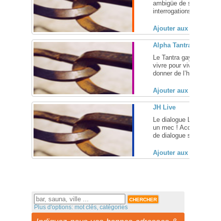
ambigüe de son adolesc
interrogations, ses rêve
Ajouter aux favoris (
Alpha Tantra
Le Tantra gay : develop
vivre pour vivre pleine
donner de l’harmonie à sa
Ajouter aux favoris (
JH Live
Le dialogue Live plus ef
un mec ! Accès au dial
de dialogue sur Internet 
Ajouter aux favoris (
Plus d'options: mot clés, catégories