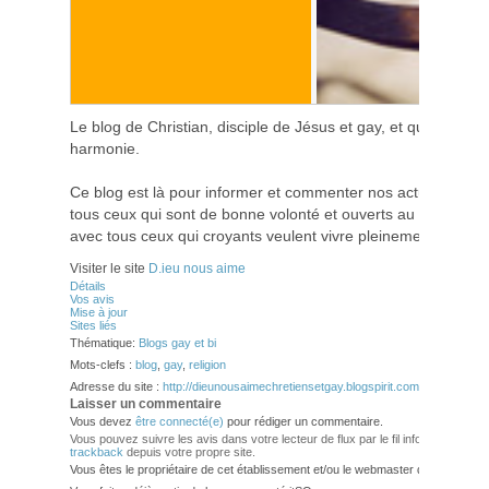
Le blog de Christian, disciple de Jésus et gay, et qui essay
harmonie.
Ce blog est là pour informer et commenter nos actualités rel
tous ceux qui sont de bonne volonté et ouverts au dialogue,
avec tous ceux qui croyants veulent vivre pleinement leur foi 
Visiter le site
D.ieu nous aime
Détails
Vos avis
Mise à jour
Sites liés
Thématique:
Blogs gay et bi
Mots-clefs :
blog
,
gay
,
religion
Adresse du site :
http://dieunousaimechretiensetgay.blogspirit.com/
Laisser un commentaire
Vous devez
être connecté(e)
pour rédiger un commentaire.
Vous pouvez suivre les avis dans votre lecteur de flux par le fil info
RSS 2.0
. V
trackback
depuis votre propre site.
Vous êtes le propriétaire de cet établissement et/ou le webmaster de ce site?