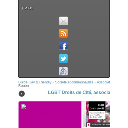
ASSOS
Guide Gay & Friendly
»
Société et communautés
»
Associations
»
LGBT 
Rouen
LGBT Droits de Cité, association mil