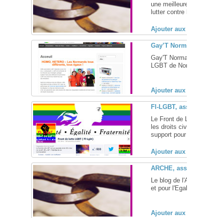
une meilleure reconnai
lutter contre les discrim
Ajouter aux favoris (
Gay’T Normande, ass
Gay'T Normande, l'asso
LGBT de Normandie et s
Ajouter aux favoris (
Fl-LGBT, association 
Le Front de Lutte LGBT 
les droits civiques des
support pour les victime
Ajouter aux favoris (
ARCHE, association co
Le blog de l'Associati
et pour l'Egalité ... [
+
]
Ajouter aux favoris (