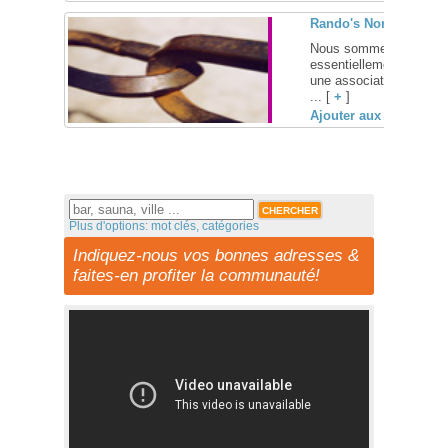
Rando's Normandie, as
Nous sommes des rando
essentiellement de Ha
une association loi 190
... [
+
]
Ajouter aux favoris (
Plus d'options: mot clés, catégories
Indiquez-nous vos bonnes adresses &
faites-en profiter la communauté!