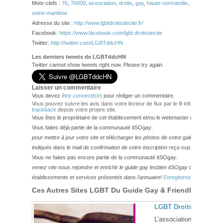
Mots-clefs :
76
,
76000
,
association
,
droits
,
gay
,
haute-normandie
,
homophobie
,
seine-maritime
Adresse du site :
http://www.lgbtdroitsdecite.fr/
Facebook:
https://www.facebook.com/lgbt.droitsdecite
Twitter:
http://twitter.com/LGBTddcHN
Les derniers tweets de LGBTddcHN
Twitter cannot show tweets right now. Please try again.
Laisser un commentaire
Vous devez
être connecté(e)
pour rédiger un commentaire.
Vous pouvez suivre les avis dans votre lecteur de flux par le fil info
RSS 2.0
. V
trackback
depuis votre propre site.
Vous êtes le propriétaire de cet établissement et/ou le webmaster de ce site?
Vous faites déjà partie de la communauté itSOgay:
pour mettre à jour votre site et télécharger les photos de votre galerie,
veuillez
indiqués dans le mail de confirmation de votre inscription reçu svp.
Vous ne faites pas encore partie de la communauté itSOgay:
venez vite nous rejoindre et enrichir le guide gay lesbien itSOgay de vos bonn
établissements et services présentés dans l'annuaire!
Enregistrez-vous ici!
Ces Autres Sites LGBT Du Guide Gay & Friendly Pourraie
LGBT Droits de Cité, 
L’association LGBT Droit