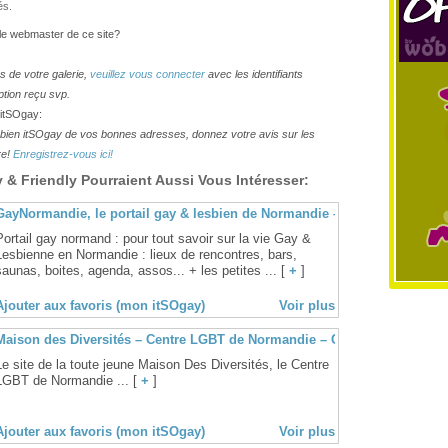
és.
 le webmaster de ce site?
os de votre galerie,
veuillez vous connecter
avec les identifiants
ption reçu svp.
 itSOgay:
lesbien itSOgay de vos bonnes adresses, donnez votre avis sur les
re!
Enregistrez-vous ici!
& Friendly Pourraient Aussi Vous Intéresser:
GayNormandie, le portail gay & lesbien de Normandie – Rouen
Portail gay normand : pour tout savoir sur la vie Gay &
Lesbienne en Normandie : lieux de rencontres, bars,
saunas, boites, agenda, assos... + les petites ... [
+
]
Ajouter aux favoris (mon itSOgay)
Voir plus
Maison des Diversités – Centre LGBT de Normandie – Caen
Le site de la toute jeune Maison Des Diversités, le Centre
LGBT de Normandie ... [
+
]
Ajouter aux favoris (mon itSOgay)
Voir plus