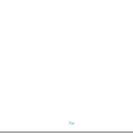
 Basse-Normandie
Top