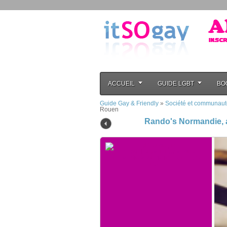
ACCUEIL
GUIDE LGBT
BO
Guide Gay & Friendly
»
Société et communaut
Rouen
Rando's Normandie, a