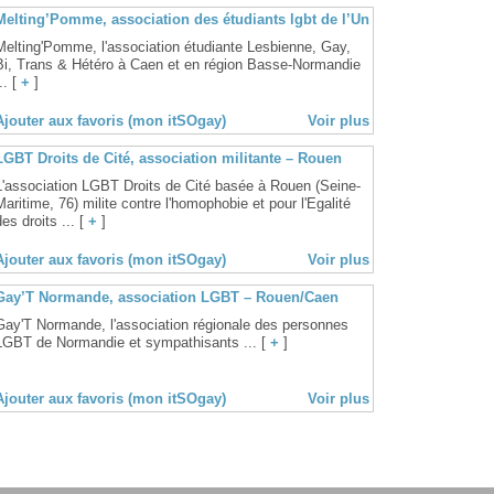
Melting’Pomme, association des étudiants lgbt de l’Université de Caen
Melting'Pomme, l'association étudiante Lesbienne, Gay,
Bi, Trans & Hétéro à Caen et en région Basse-Normandie
.. [
+
]
Ajouter aux favoris (mon itSOgay)
Voir plus
LGBT Droits de Cité, association militante – Rouen
L'association LGBT Droits de Cité basée à Rouen (Seine-
Maritime, 76) milite contre l'homophobie et pour l'Egalité
des droits ... [
+
]
Ajouter aux favoris (mon itSOgay)
Voir plus
Gay’T Normande, association LGBT – Rouen/Caen
Gay'T Normande, l'association régionale des personnes
LGBT de Normandie et sympathisants ... [
+
]
Ajouter aux favoris (mon itSOgay)
Voir plus