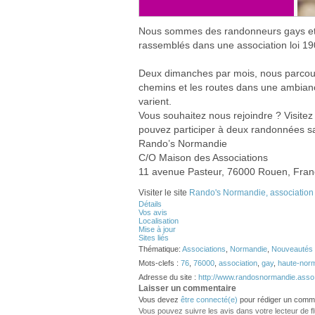
Nous sommes des randonneurs gays et 
rassemblés dans une association loi 190
Deux dimanches par mois, nous parcouro
chemins et les routes dans une ambianc
varient.
Vous souhaitez nous rejoindre ? Visitez 
pouvez participer à deux randonnées sa
Rando’s Normandie
C/O Maison des Associations
11 avenue Pasteur, 76000 Rouen, Fra
Visiter le site
Rando's Normandie, association 
Détails
Vos avis
Localisation
Mise à jour
Sites liés
Thématique:
Associations
,
Normandie
,
Nouveautés
Mots-clefs :
76
,
76000
,
association
,
gay
,
haute-nor
Adresse du site :
http://www.randosnormandie.asso.
Laisser un commentaire
Vous devez
être connecté(e)
pour rédiger un comme
Vous pouvez suivre les avis dans votre lecteur de flux