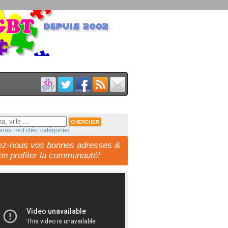
ions: mot clés, catégories
ez-nous vos bonnes adresses &
-en profiter la communauté!