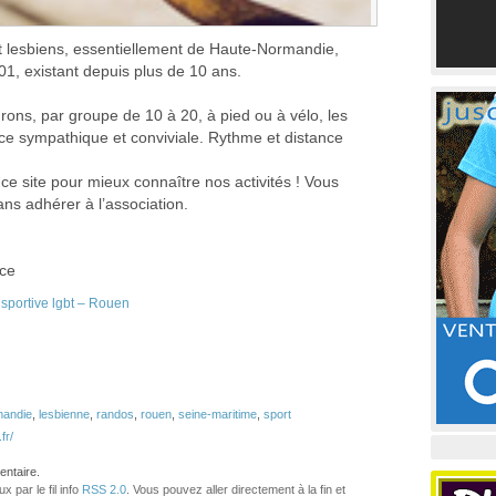
lesbiens, essentiellement de Haute-Normandie,
1, existant depuis plus de 10 ans.
ns, par groupe de 10 à 20, à pied ou à vélo, les
e sympathique et conviviale. Rythme et distance
ce site pour mieux connaître nos activités ! Vous
ns adhérer à l’association.
nce
sportive lgbt – Rouen
mandie
,
lesbienne
,
randos
,
rouen
,
seine-maritime
,
sport
fr/
ntaire.
 par le fil info
RSS 2.0
. Vous pouvez aller directement à la fin et