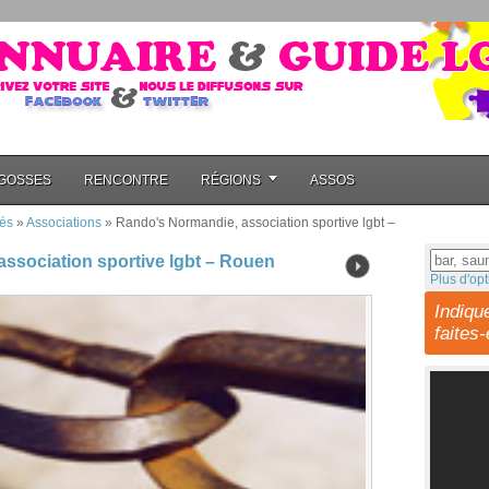
GOSSES
RENCONTRE
RÉGIONS
ASSOS
és
»
Associations
»
Rando's Normandie, association sportive lgbt –
ssociation sportive lgbt – Rouen
Plus d'opt
Indiqu
faites