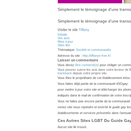
Simplement le témoignage d’une transsex
Simplement le témoignage d’une transsex
Visiter le site
Tiffany
Détails
Vos avis
Mise à jour
Sites liés
Thématique:
Société et communautés
Adresse du site :
http://tiffanye.free.fr/
Laisser un commentaire
Vous devez
être connecté(e)
pour rédiger un comme
Vous pouvez suivre les avis dans votre lecteur de flux
trackback
depuis votre propre site.
Vous êtes le propriétaire de cet établissement et/ou
Vous faites déjà partie de la communauté itSOgay:
pour mettre à jour votre site et télécharger les phot
indiqués dans le mail de confirmation de votre inscri
Vous ne faites pas encore partie de la communauté
venez vite nous rejoindre et enrichir le guide gay 
établissements et services présentés dans l'annuai
Ces Autres Sites LGBT Du Guide Gay 
Aucun site lié trouvé.