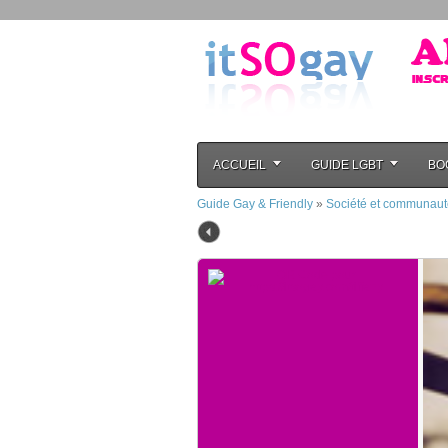
ACCUEIL
GUIDE LGBT
BO
Guide Gay & Friendly
»
Société et communaut