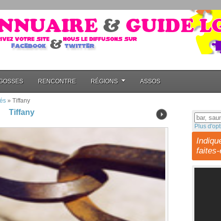
GOSSES
RENCONTRE
RÉGIONS
ASSOS
és
»
Tiffany
Tiffany
Plus d'opt
Indiqu
faites