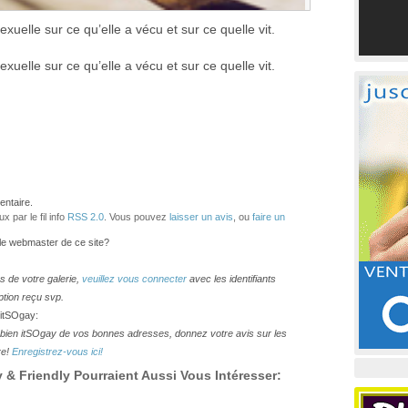
uelle sur ce qu’elle a vécu et sur ce quelle vit.
uelle sur ce qu’elle a vécu et sur ce quelle vit.
ntaire.
 par le fil info
RSS 2.0
. Vous pouvez
laisser un avis
, ou
faire un
 le webmaster de ce site?
os de votre galerie,
veuillez vous connecter
avec les identifiants
ption reçu svp.
 itSOgay:
lesbien itSOgay de vos bonnes adresses, donnez votre avis sur les
re!
Enregistrez-vous ici!
& Friendly Pourraient Aussi Vous Intéresser: