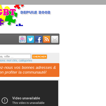
ions: mot clés, catégories
ez-nous vos bonnes adresses &
-en profiter la communauté!